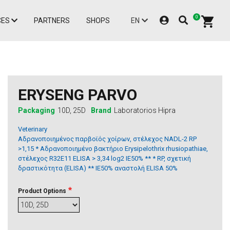
0
CES
PARTNERS
SHOPS
EN
ERYSENG PARVO
Packaging
10D, 25D
Brand
Laboratorios Hipra
Veterinary
Αδρανοποιημένος παρβοϊός χοίρων, στέλεχος NADL-2 RP
>1,15 * Αδρανοποιημένο βακτήριο Εrysipelothrix rhusiopathiae,
στέλεχος R32E11 ELISA > 3,34 log2 IE50% ** * RP, σχετική
δραστικότητα (ELISA) ** IE50% αναστολή ELISA 50%
Product Options