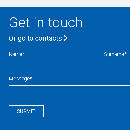
Get in touch
Or go to contacts
Name
Surname
Message
Recapcha
Button
Wrapper
SUBMIT
Wrapper