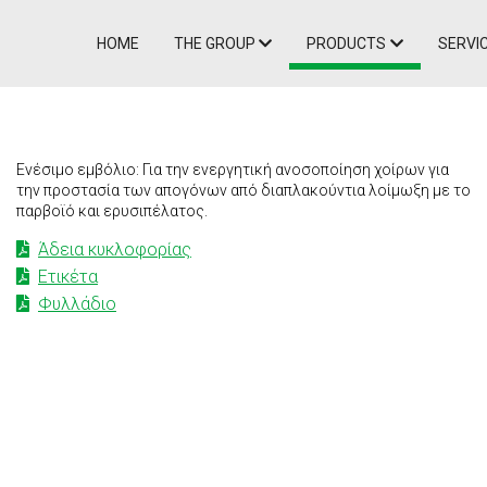
Skip
Main
to
HOME
THE GROUP
PRODUCTS
SERVI
main
navigation
content
Ενέσιμο εμβόλιο: Για την ενεργητική ανοσοποίηση χοίρων για
την προστασία των απογόνων από διαπλακούντια λοίμωξη με το
παρβοϊό και ερυσιπέλατος.
Άδεια κυκλοφορίας
Ετικέτα
Φυλλάδιο