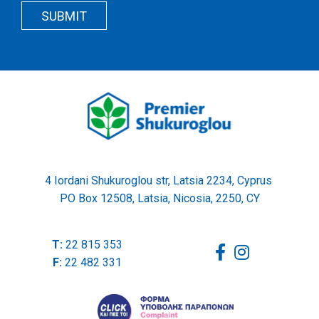
Button
Wrapper
SUBMIT
Wrapper
4 Iordani Shukuroglou str, Latsia 2234, Cyprus
PO Box 12508, Latsia, Nicosia, 2250, CY
T:
22 815 353
F:
22 482 331