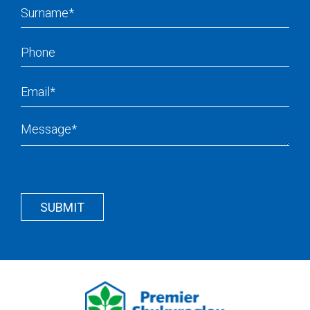
Surname
Phone
Email
Message
Recapcha
Button
Wrapper
SUBMIT
Wrapper