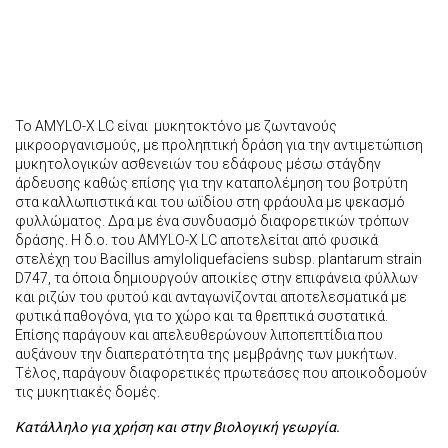
To AMYLO-X LC είναι μυκητοκτόνο με ζωντανούς
μικροοργανισμούς, με προληπτική δράση για την αντιμετώπιση
μυκητολογικών ασθενειών του εδάφους μέσω στάγδην
άρδευσης καθώς επίσης για την καταπολέμηση του βοτρύτη
στα καλλωπιστικά και του ωϊδίου στη φράουλα με ψεκασμό
φυλλώματος. Δρα με ένα συνδυασμό διαφορετικών τρόπων
δράσης. Η δ.ο. του ΑΜΥLΟ-Χ LC αποτελείται από φυσικά
στελέχη του Bacillus amyloliquefaciens subsp. plantarum strain
D747, τα όποια δημιουργούν αποικίες στην επιφάνεια φύλλων
και ριζών του φυτού και ανταγωνίζονται αποτελεσματικά με
φυτικά παθογόνα, για το χώρο και τα θρεπτικά συστατικά.
Επίσης παράγουν και απελευθερώνουν λιποπεπτίδια που
αυξάνουν την διαπερατότητα της μεμβράνης των μυκήτων.
Τέλος, παράγουν διαφορετικές πρωτεάσες που αποικοδομούν
τις μυκητιακές δομές.
Κατάλληλο για χρήση και στην βιολογική γεωργία.