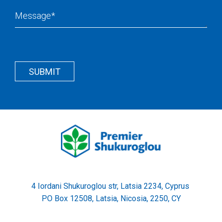
Message
Recapcha
Button
Wrapper
SUBMIT
Wrapper
4 Iordani Shukuroglou str, Latsia 2234, Cyprus
PO Box 12508, Latsia, Nicosia, 2250, CY