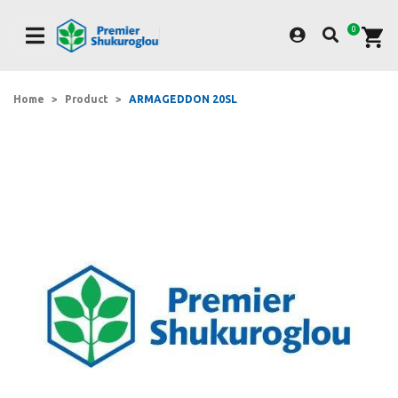
Skip
to
0
main
content
Home
Product
ARMAGEDDON 20SL