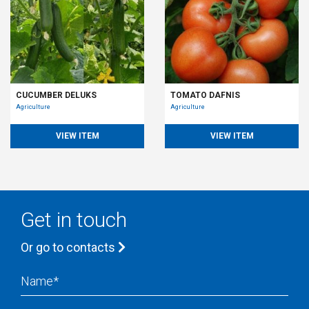
CUCUMBER DELUKS
TOMATO DAFNIS
Agriculture
Agriculture
VIEW ITEM
VIEW ITEM
Get in touch
Or go to contacts
Name