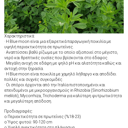
Χαρακτηριστικά:
· Η Blue moon είναι μια εξαιρετικά παραγωγική ποικιλία με
υψηλή περιεκτικότητα σε πρωτεΐνες.
· Αναπτύσσει βαθύ ρίζωμα με το οποίο αξιοποιεί στο μέγιστο,
νερό και θρεπτικές ουσίες που βρίσκονται στο έδαφος.
· Mεγάλη ανοχή σε εδάφη με ψηλό pH και αλατότητα καθώς και
αντοχή στην ξηρασία.
· Η Blue moon είναι ποικιλία με χαμηλό λήθαργο και αποδίδει
πολλές και συχνές συγκομιδές.
· Οι σπόροι έρχονται από την Ιταλία πιστοποιημένοι και
επενδυμένοι με μικροοργανισμούς in Rhizobia (Sinorhizobium
meliloti), Mycorrhiza, Trichoderma για καλύτερη φυτρωτικότητα
και μεγαλύτερη απόδοση.
Προδιαγραφές:
o Περιεκτικότητα σε πρωτεΐνες (%18-23)
o Ύψος φυτού: 90-120 cm
o Υψηλή ανεκτικότητα στο πλάγιασμα