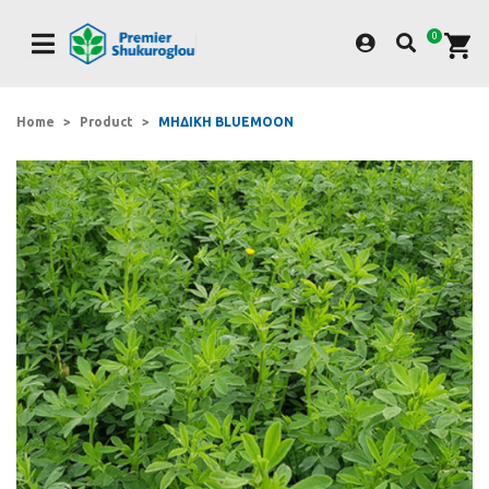
Skip
to
0
main
content
Home
Product
ΜΗΔΙΚΗ BLUEMOON