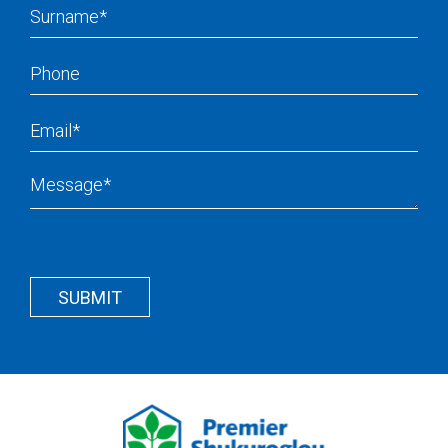
Surname
Phone
Email
Message
Recapcha
Button
Wrapper
SUBMIT
Wrapper