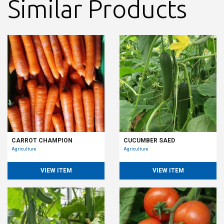
Similar Products
CARROT CHAMPION
CUCUMBER SAED
Agriculture
Agriculture
VIEW ITEM
VIEW ITEM