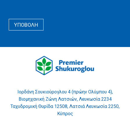
Recapcha
Button
Wrapper
YΠΟΒΟΛΉ
Wrapper
Ιορδάνη Σουκιούρογλου 4 (πρώην Ολύμπου 4),
Βιομηχανική Ζώνη Λατσιών, Λευκωσία 2234
Ταχυδρομική Θυρίδα 12508, Λατσιά Λευκωσία 2250,
Κύπρος