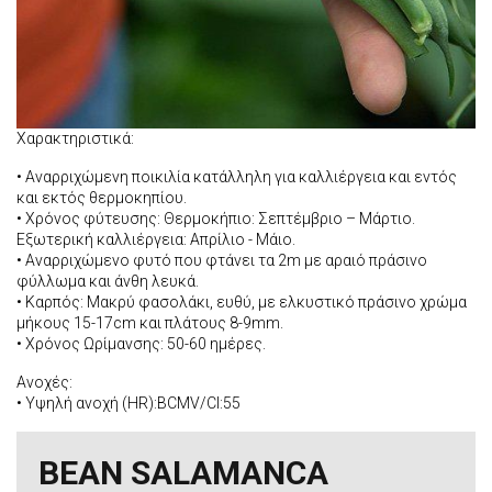
Χαρακτηριστικά:
• Αναρριχώμενη ποικιλία κατάλληλη για καλλιέργεια και εντός
και εκτός θερμοκηπίου.
• Χρόνος φύτευσης: Θερμοκήπιο: Σεπτέμβριο – Μάρτιο.
Εξωτερική καλλιέργεια: Απρίλιο - Μάιο.
• Αναρριχώμενο φυτό που φτάνει τα 2m με αραιό πράσινο
φύλλωμα και άνθη λευκά.
• Καρπός: Μακρύ φασολάκι, ευθύ, με ελκυστικό πράσινο χρώμα
μήκους 15-17cm και πλάτους 8-9mm.
• Χρόνος Ωρίμανσης: 50-60 ημέρες.
Ανοχές:
• Υψηλή ανοχή (HR):BCMV/Cl:55
BEAN SALAMANCA