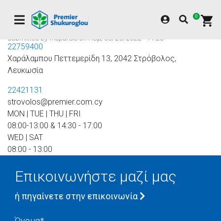
κυρίως
περιεχόμενο
Αρχική
Node
Στρόβολος
0
Submitted by
msparsis
on
Πέμ, 08/25/2022 - 11:28
22759400
Χαράλαμπου Πεττεμερίδη 13, 2042 Στρόβολος,
Λευκωσία
22421131
strovolos@premier.com.cy
MON | TUE | THU | FRI
08:00-13:00 & 14:30 - 17:00
WED | SAT
08:00 - 13:00
Επικοινωνήστε μαζί μας
ή πηγαίνετε στην επικοινωνία
Name